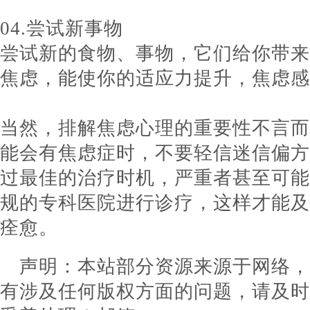
04.尝试新事物
尝试新的食物、事物，它们给你带来
焦虑，能使你的适应力提升，焦虑感
当然，排解焦虑心理的重要性不言而
能会有焦虑症时，不要轻信迷信偏方
过最佳的治疗时机，严重者甚至可能
规的专科医院进行诊疗，这样才能及
宝义 特聘专家
范春云 太原安定医
痊愈。
费宝义 特聘专家从事精神
科主任
床工作四十余年国内知名
范春云主任太原安
声明：本站部分资源来源于网络
科专家...
[详情]
精神科主任太原杏花岭
残疾鉴定专家...
[详情]
有涉及任何版权方面的问题，请及时